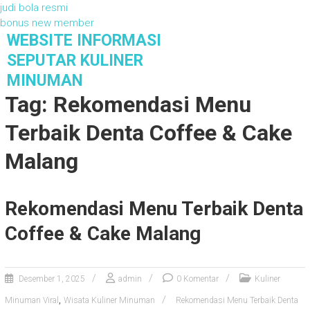
judi bola resmi
bonus new member
S
WEBSITE INFORMASI
k
SEPUTAR KULINER
i
MINUMAN
p
Tag: Rekomendasi Menu
t
o
Terbaik Denta Coffee & Cake
c
o
Malang
n
t
e
Rekomendasi Menu Terbaik Denta
n
t
Coffee & Cake Malang
Desember 1, 2025
admin
0 Komentar
Kuliner
,
Minuman Viral
Wisata Kuliner Minuman
Rekomendasi Menu Terbaik Denta