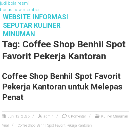
judi bola resmi
bonus new member
S
WEBSITE INFORMASI
k
SEPUTAR KULINER
i
MINUMAN
p
Tag: Coffee Shop Benhil Spot
t
o
Favorit Pekerja Kantoran
c
o
n
t
Coffee Shop Benhil Spot Favorit
e
Pekerja Kantoran untuk Melepas
n
t
Penat
Juni 12, 2026
admin
0 Komentar
Kuliner Minuman
Viral
Coffee Shop Benhil Spot Favorit Pekerja Kantoran