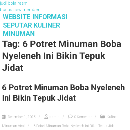
judi bola resmi
bonus new member
S
WEBSITE INFORMASI
k
SEPUTAR KULINER
i
MINUMAN
p
Tag: 6 Potret Minuman Boba
t
o
Nyeleneh Ini Bikin Tepuk
c
o
Jidat
n
t
e
6 Potret Minuman Boba Nyeleneh
n
t
Ini Bikin Tepuk Jidat
Desember 1, 2025
admin
0 Komentar
Kuliner
Minuman Viral
6 Potret Minuman Boba Nyeleneh Ini Bikin Tepuk Jidat