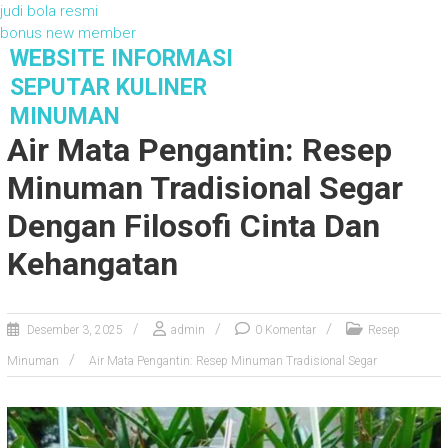
judi bola resmi
bonus new member
S
WEBSITE INFORMASI
k
SEPUTAR KULINER
i
MINUMAN
p
Air Mata Pengantin: Resep
t
o
Minuman Tradisional Segar
c
o
Dengan Filosofi Cinta Dan
n
t
Kehangatan
e
n
t
Desember 3, 2025
admin
0 Komentar
Resep
Minuman
Air Mata Pengantin: Resep Minuman Tradisional Segar