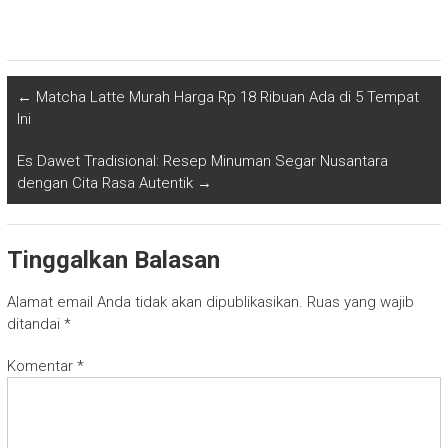
←
Matcha Latte Murah Harga Rp 18 Ribuan Ada di 5 Tempat
Ini
Es Dawet Tradisional: Resep Minuman Segar Nusantara
dengan Cita Rasa Autentik
→
Tinggalkan Balasan
Alamat email Anda tidak akan dipublikasikan.
Ruas yang wajib
ditandai
*
Komentar
*